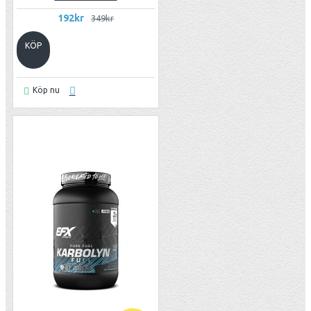
192kr
349kr
KÖP
Köp nu