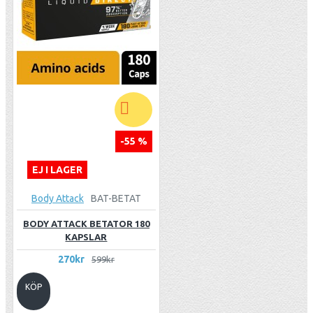
-55 %
EJ I LAGER
Body Attack
BAT-BETAT
BODY ATTACK BETATOR 180
KAPSLAR
270kr
599kr
KÖP