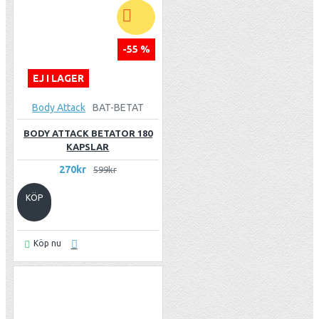
-55 %
EJ I LAGER
Body Attack
BAT-BETAT
BODY ATTACK BETATOR 180
KAPSLAR
270kr
599kr
KÖP
Köp nu