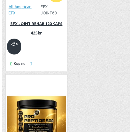
All American
EFX-
EFX
JOINT60
EFX JOINT REHAB 120 KAPS
425kr
KÖP
Köp nu