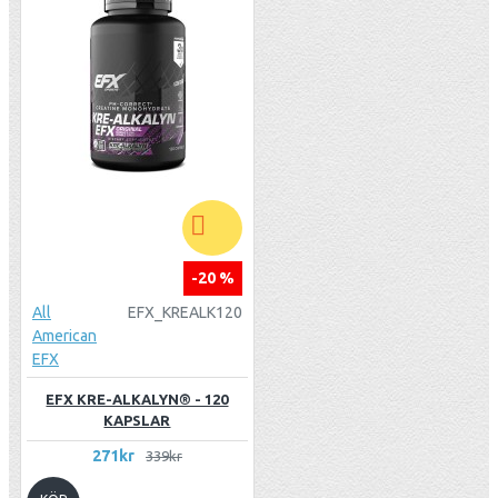
-20 %
All
EFX_KREALK120
American
EFX
EFX KRE-ALKALYN® - 120
KAPSLAR
271kr
339kr