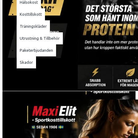
Hälsokost
Din varukorg är tom!
Kosttillskott
Träningskläder
Utrustning & Tillbehör
Paketerbjudanden
Skador