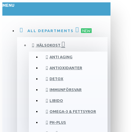
MENU
ALL DEPARTMENTS
NEW
HÄLSOKOST
ANTI AGING
ANTIOXIDANTER
DETOX
IMMUNFÖRSVAR
LIBIDO
OMEGA-3 & FETTSYROR
PH-PLUS