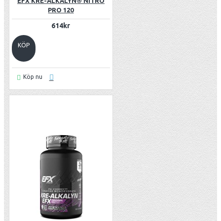
EFX KRE-ALKALYN® NITRO
PRO 120
614kr
KÖP
Köp nu