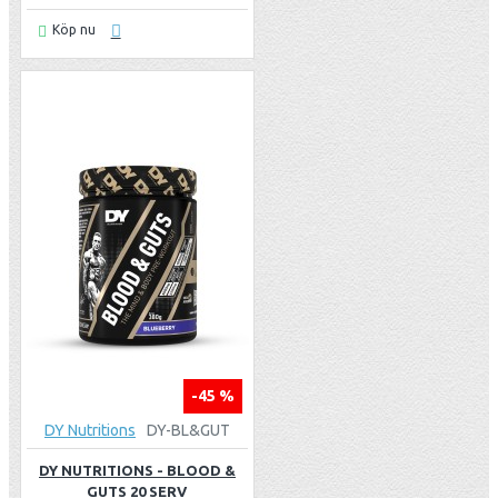
Köp nu
-45 %
DY Nutritions
DY-BL&GUT
DY NUTRITIONS - BLOOD &
GUTS 20 SERV