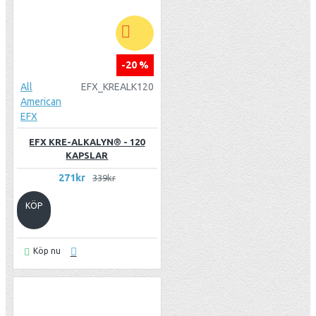
-20 %
All
EFX_KREALK120
American
EFX
EFX KRE-ALKALYN® - 120
KAPSLAR
271kr
339kr
KÖP
Köp nu