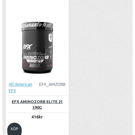
All American
EFX_AMZORB
EFX
EFX AMINOZORB ELITE 21
390G
416kr
KÖP