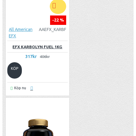
-22 %
All American
AAEFX_KARBF
EFX
EFX KARBOLYN FUEL 1KG
317kr
406kr
KÖP
Köp nu