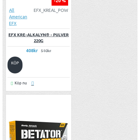
-20 %
All
EFX_KREAL_POW
American
EFX
EFX KRE-ALKALYN® - PULVER
220G
408kr
510kr
KÖP
Köp nu