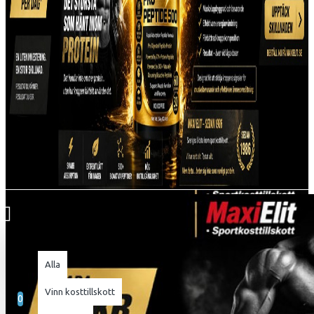
Alla
Alla
0 produkt(er) - 0kr
Vinn kosttillskott
0