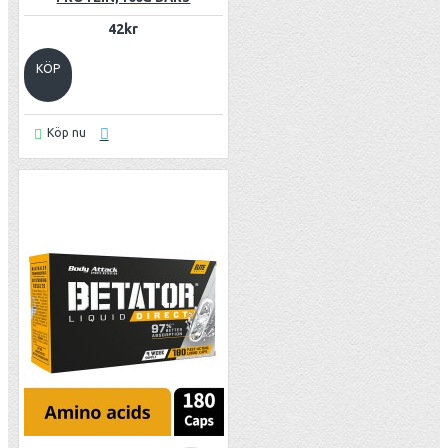
42kr
KÖP
Köp nu