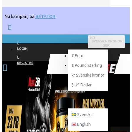
Nu kampanj på
BETATOR
KR
SVENSKA KRONOR
SEK
LOGIN
€
Euro
REGISTER
£
Pound Sterling
kr
Svenska kronor
$
US Dollar
SVENSKA
Svenska
English