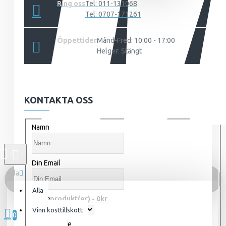
Ring oss
Tel: 011-131068
Tel: 0707-171261
Öppettider
Månd-Fred: 10:00 - 17:00
Helger: Stängt
KONTAKTA OSS
Namn
Din Email
Alla
Alla
Ämne
0 produkt(er) - 0kr
Vinn kosttillskott
0
Meddelande