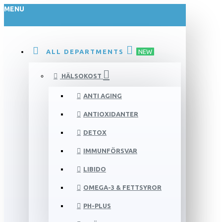
MENU
ALL DEPARTMENTS
NEW
HÄLSOKOST
ANTI AGING
ANTIOXIDANTER
DETOX
IMMUNFÖRSVAR
LIBIDO
OMEGA-3 & FETTSYROR
PH-PLUS