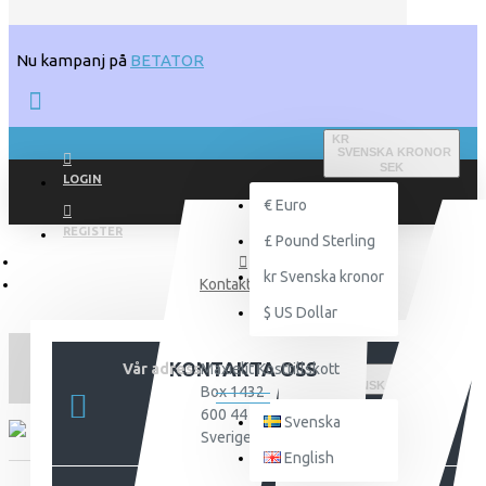
Nu kampanj på
BETATOR
KR
SVENSKA KRONOR
SEK
LOGIN
€
Euro
REGISTER
£
Pound Sterling
kr
Svenska kronor
Kontakta oss
$
US Dollar
KONTAKTA OSS
Vår adress
Maxielit Kosttillskott
SVENSKA
Box 1432
600 44 Norrköping
Svenska
Sverige
English