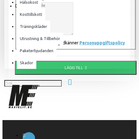
Hälsokost
Din varukorg är tom!
Kosttillskott
Träningskläder
Utrustning & Tillbehör
Jag har läst och godkänner
Personuppgiftspolicy
Paketerbjudanden
Skador
LÄGG TILL