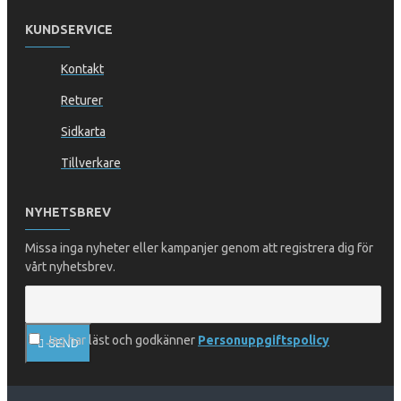
KUNDSERVICE
Kontakt
Returer
Sidkarta
Tillverkare
NYHETSBREV
Missa inga nyheter eller kampanjer genom att registrera dig för
vårt nyhetsbrev.
Jag har läst och godkänner
Personuppgiftspolicy
SEND