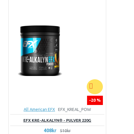
-20 %
All American EFX
EFX_KREAL_POW
EFX KRE-ALKALYN® - PULVER 220G
408kr
510kr