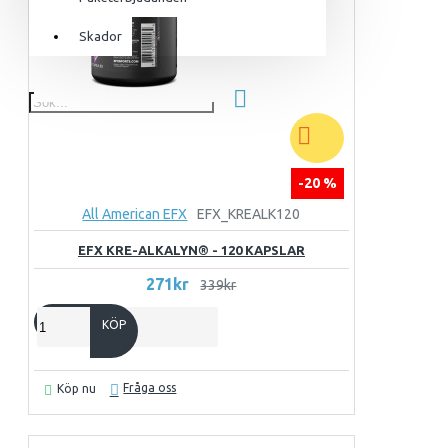
För henne
Skador
Utrustning & Tillbehör
SuperCombat
Tillbehör
Paketerbjudanden
-20 %
All American EFX
EFX_KREALK120
EFX KRE-ALKALYN® - 120 KAPSLAR
271kr
339kr
KÖP
Fråga oss
Köp nu