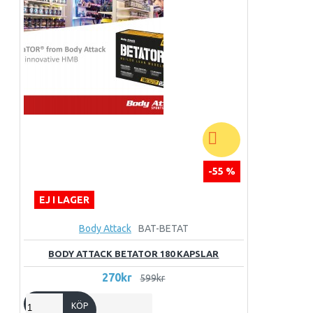
-55 %
EJ I LAGER
Body Attack
BAT-BETAT
BODY ATTACK BETATOR 180 KAPSLAR
270kr
599kr
KÖP