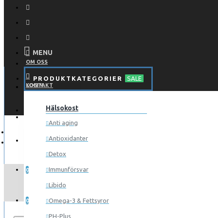
MENU
OM OSS
PRODUKTKATEGORIER
SALE
KONTAKT
LOGIN
Hälsokost
REGISTER
LOGGA IN
Anti aging
Antioxidanter
REGISTRERA
Detox
ÖNSKELISTA
Immunförsvar
0
Libido
JÄMFÖR
Omega-3 & Fettsyror
0
PH-Plus