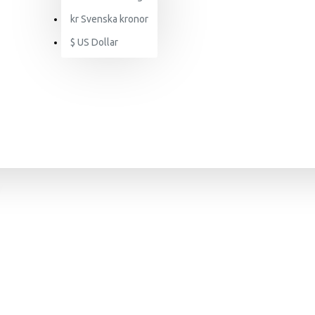
kr
Svenska kronor
$
US Dollar