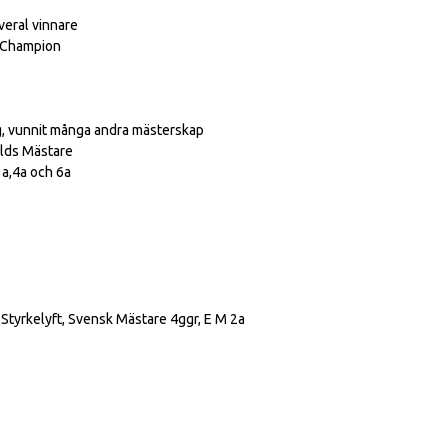
veral vinnare
l Champion
gg, vunnit många andra mästerskap
rlds Mästare
a,4a och 6a
Styrkelyft, Svensk Mästare 4ggr, E M 2a