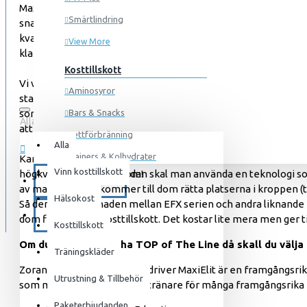
MaxiElit är ett kosttillskottsföretag som funnits sedan 1986 o
Smärtlindring
snabba leveranser. Vi är Sveriges äldsta sportkosttillskotts 
kvalitét samt dopingtestade produkter (ackrediterade lab) so
View More
klarar en doping test. Det är bl.a. anledningen varför världss
Kosttillskott
Vi var först i Sverige med att lansera Kreatin monohydrat, Tri
Aminosyror
stabil kreatin) och Nytric EFX (NO) Vi var stora förespråkare f
som är idag troligen världens bästa produkt. Hälsan har alltid v
Bars & Snacks
Alla
att folk kan bibehålla en optimal hälsonivå.
0 produkt(er) - 0kr
Fettförbränning
Alla
Gainers & Kolhydrater
Kan det vara skillnad på kosttillskott och kosttillskott? Absol
Vinn kosttillskott
högkvalitets råvaror. Sedan skal man använda en teknologi som
Din varukorg är tom!
Muskelökning
KAMPANJER
av magsyran och kommer till dom rätta platserna i kroppen (t
Hälsokost
Pre Workout
Så den stora skillnaden mellan EFX serien och andra liknan
BLOG
dom flesta andra kosttillskott. Det kostar lite mera men ger 
Protein
Kosttillskott
Om du verkligen vill ha TOP of The Line då skall du välja 
Återhämtning
Träningskläder
Zoran Maksic som äger och driver MaxiElit är en framgångsrik
Träningskläder
Utrustning & Tillbehör
som mentor, rådgivare och tränare för många framgångsrika i
För honom
Paketerbjudanden