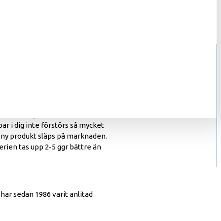
ukter till låga priser och
 säljer endast produkter med
u vara 100% säker på att du
änna sig trygga.
90-talet. Kre Alkalyn (100%
Elit produkt) över hela världen,
t är grunden. Vi hjälper till så
 måste du börja med och använda
ar i dig inte förstörs så mycket
n ny produkt släps på marknaden.
ien tas upp 2-5 ggr bättre än
har sedan 1986 varit anlitad