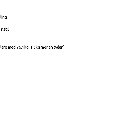
ling
istil
llare med 76,1kg, 1,5kg mer än tvåan)