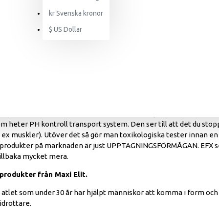
ch står för Kvalitét och kunskap och ger Dig som kund Kvalitétsprod
kr
Svenska kronor
företag med över 30 års erfarenhet och kunskap i branschen och vi
m följer
WADAs
normer. När du använder våran EFX serie så kan d
$
US Dollar
tjärnor inom olika idrotter använder just dessa produkter och kan k
bulus terrestris ( Västra Europa), BCAA, NO mm, redan i början på 
ör amino syror långt före alla andra. Nu lanserar vi HERBULL (Maxi 
arit på första plats. Utan bra hälsa kan man inte prestera bra, så de
ut, och det kan vara stora skillnader. För att få optimal effekt så
 heter PH kontroll transport system. Den ser till att det du stopp
 ex muskler). Utöver det så gör man toxikologiska tester innan e
de produkter på marknaden är just UPPTAGNINGSFÖRMÅGAN. EFX ser
tillbaka mycket mera.
produkter från Maxi Elit.
 atlet som under 30 år har hjälpt människor att komma i form och 
drottare.