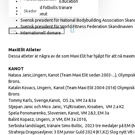
Bachelor of Physical Education
För henne
Examinerad fotbolls tränare
Skador
Hälsoterapeut
Utrustning & Tillbehör
Svensk president för National Bodybuilding Association Skan
SuperCombat
Svensk president för World Fitness Federation Skandinavien
Internationell domare
Tillbehör
Paketerbjudanden
MaxiElit Atleter
Dessa atleter är några av de som Maxi Elit har hjälpt för att nå maxima
KANOT
Natasa Janic,Ungern, Kanot (Team Maxi Elit sedan 2003-...), Olympis
Brons.
Katalin Kovacs, Ungern, Kanot (Team Maxi Elit 2004-2016) Olympisk 
Brons
Tommy Karls, Sverige,Kanot, OS 2a, VM 2a &3a
Stjepan Janic och Mico Janic, YU/Kroatien, Kroatien, VM 2:a K2
Spela Ponomarenko, Slovenien, Kanot, VM 2&3, EM 3a
Balint Kopasz, Ungern, Jr VM, EM 3a 2016,
Serbiska landslaget, tränare Simo Boltic, 2023 tre medaljer på EM (
Strahinja Dragosavljevic 3 EM junior Guld 2024 (K1,K2) Slog nytt VR 