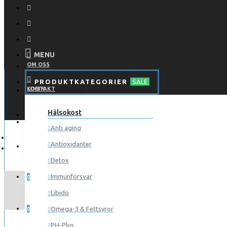
MENU
OM OSS
PRODUKTKATEGORIER
SALE
KONTAKT
LOGIN
Hälsokost
REGISTER
LOGGA IN
Anti aging
Antioxidanter
REGISTRERA
Detox
ÖNSKELISTA
Immunförsvar
0
Libido
JÄMFÖR
Omega-3 & Fettsyror
0
PH-Plus