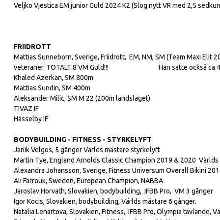
Veljko Vjestica EM junior Guld 2024 K2 (Slog nytt VR med 2,5 sedk
FRIIDROTT
Mattias Sunneborn, Sverige, Friidrott, EM, NM, SM (Team Maxi Elit 
veteraner. TOTALT 8 VM Guld!!! Han satte också ca 40 p
Khaled Azerkan, SM 800m
Mattias Sundin, SM 400m
Aleksander Milic, SM M 22 (200m landslaget)
TIVAZ IF
Hässelby IF
BODYBUILDING - FITNESS - STYRKELYFT
Janik Velgos, 5 gånger Världs mästare styrkelyft
Martin Tye, England Arnolds Classic Champion 2019 & 2020 Världs re
Alexandra Johansson, Sverige, Fitness Universum Overall Bikini 201
Ali Farrouk, Sweden, European Champion, NABBA
Jaroslav Horvath, Slovakien, bodybuilding, IFBB Pro, VM 3 gånger
Igor Kocis, Slovakien, bodybuilding, Världs mästare 6 gånger.
Natalia Lenartova, Slovakien, Fitness, IFBB Pro, Olympia tävlande, V