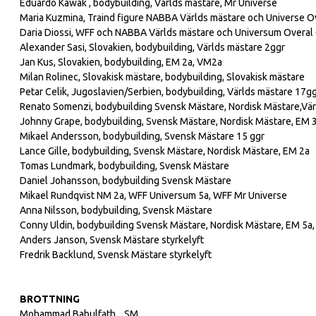
Eduardo Kawak , bodybuilding, Världs mästare, Mr Universe
Maria Kuzmina, Traind figure NABBA Världs mästare och Universe O
Daria Diossi, WFF och NABBA Världs mästare och Universum Overa
Alexander Sasi, Slovakien, bodybuilding, Världs mästare 2ggr
Jan Kus, Slovakien, bodybuilding, EM 2a, VM2a
Milan Rolinec, Slovakisk mästare, bodybuilding, Slovakisk mästare
Petar Celik, Jugoslavien/Serbien, bodybuilding, Världs mästare 17
Renato Somenzi, bodybuilding Svensk Mästare, Nordisk Mästare,Vä
Johnny Grape, bodybuilding, Svensk Mästare, Nordisk Mästare, EM 3
Mikael Andersson, bodybuilding, Svensk Mästare 15 ggr
Lance Gille, bodybuilding, Svensk Mästare, Nordisk Mästare, EM 2a
Tomas Lundmark, bodybuilding, Svensk Mästare
Daniel Johansson, bodybuilding Svensk Mästare
Mikael Rundqvist NM 2a, WFF Universum 5a, WFF Mr Universe
Anna Nilsson, bodybuilding, Svensk Mästare
Conny Uldin, bodybuilding Svensk Mästare, Nordisk Mästare, EM 5a, 
Anders Janson, Svensk Mästare styrkelyft
Fredrik Backlund, Svensk Mästare styrkelyft
BROTTNING
Mohammad Babulfath, , SM