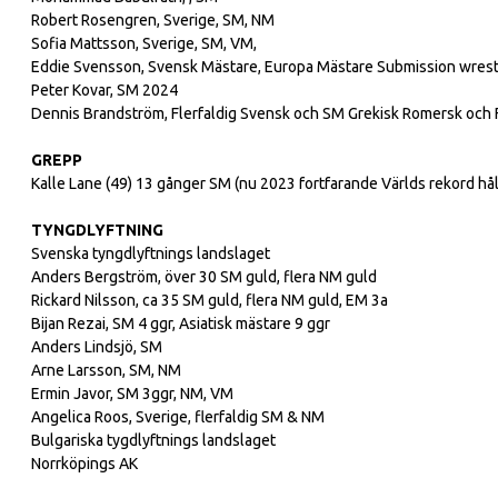
Robert Rosengren, Sverige, SM, NM
Sofia Mattsson, Sverige, SM, VM,
Eddie Svensson, Svensk Mästare, Europa Mästare Submission wrest
Peter Kovar, SM 2024
Dennis Brandström, Flerfaldig Svensk och SM Grekisk Romersk och Fr
GREPP
Kalle Lane (49) 13 gånger SM (nu 2023 fortfarande Världs rekord hå
TYNGDLYFTNING
Svenska tyngdlyftnings landslaget
Anders Bergström, över 30 SM guld, flera NM guld
Rickard Nilsson, ca 35 SM guld, flera NM guld, EM 3a
Bijan Rezai, SM 4 ggr, Asiatisk mästare 9 ggr
Anders Lindsjö, SM
Arne Larsson, SM, NM
Ermin Javor, SM 3ggr, NM, VM
Angelica Roos, Sverige, flerfaldig SM & NM
Bulgariska tygdlyftnings landslaget
Norrköpings AK