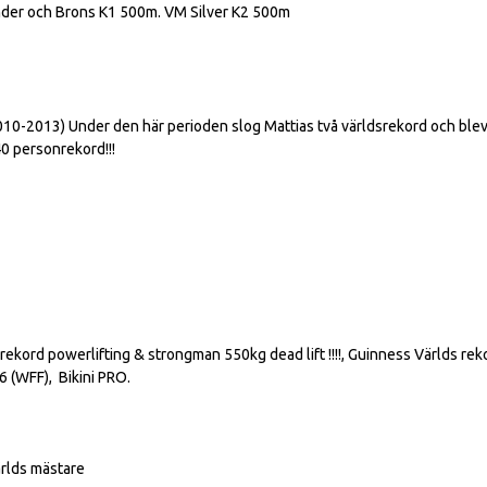
under och Brons K1 500m. VM Silver K2 500m
2010-2013) Under den här perioden slog Mattias två världsrekord och blev
ersonrekord!!!
kord powerlifting & strongman 550kg dead lift !!!!, Guinness Världs re
6 (WFF), Bikini PRO.
ärlds mästare