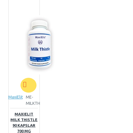
MaxiElit
ME-
MILKTH
MAXIELIT
MILK THISTLE
90 KAPSLAR
700 MG