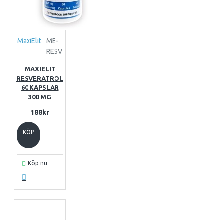
MaxiElit
ME-
RESV
MAXIELIT
RESVERATROL
60 KAPSLAR
300 MG
188kr
KÖP
Köp nu