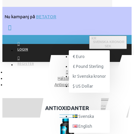
Nu kampanj på
BETATOR
KR
SVENSKA KRONOR
SEK
LOGIN
€
Euro
REGISTER
£
Pound Sterling
kr
Svenska kronor
Hälsokost
Antioxidanter
$
US Dollar
SVENSKA
ANTIOXIDANTER
Svenska
English