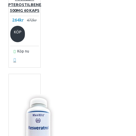
PTEROSTILBENE
500MG 60 KAPS
264kr
472kr
KÖP
Köp nu