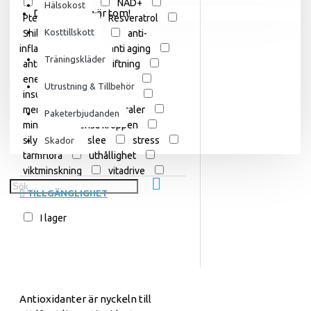
Milk Thistle
NAD+
Hälsokost
Din varukorg är tom!
Pterostilbene
Resveratrol
Kosttillskott
Shilajit
aaefx
anti-
inflammatorisk
anti aging
Träningskläder
antioxidant
avgiftning
energi
inflammation
Utrustning & Tillbehör
insulin
knotweedrot
mental hälsa
mineraler
Paketerbjudanden
minne
rensa kroppen
silymarin
slee
stress
Skador
tarmflora
uthållighet
viktminskning
vitadrive
vitaminer
TILLGÄNGLIGHET
I lager
Antioxidanter är nyckeln till