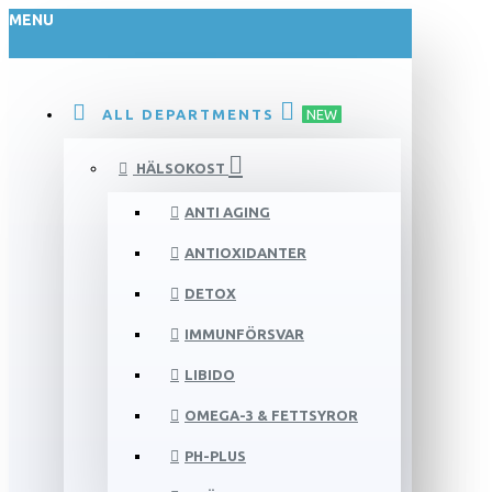
MENU
ALL DEPARTMENTS
NEW
HÄLSOKOST
ANTI AGING
ANTIOXIDANTER
DETOX
IMMUNFÖRSVAR
LIBIDO
OMEGA-3 & FETTSYROR
PH-PLUS