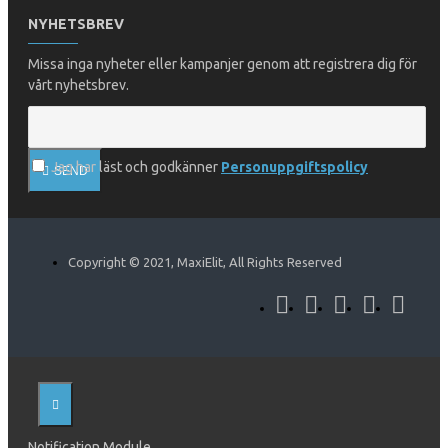
NYHETSBREV
Missa inga nyheter eller kampanjer genom att registrera dig för
vårt nyhetsbrev.
Jag har läst och godkänner
Personuppgiftspolicy
SEND
Copyright © 2021, MaxiElit, All Rights Reserved
Notification Module