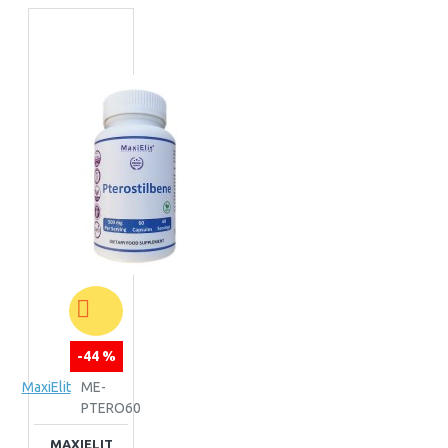
-44 %
MaxiElit
ME-
PTERO60
MAXIELIT