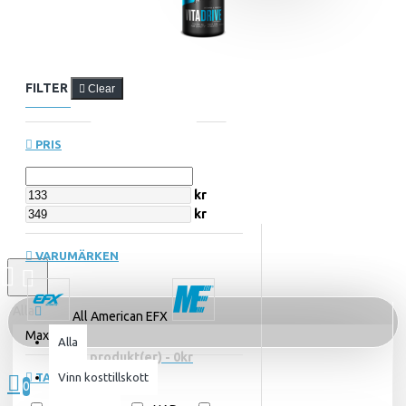
FILTER
Clear
PRIS
kr
kr
VARUMÄRKEN
Alla
All American EFX
MaxiElit
Alla
0 produkt(er) - 0kr
TAGS
Vinn kosttillskott
0