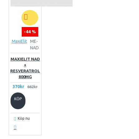
-44 %
MaxiElit
ME-
NAD
MAXIELIT NAD
+
RESVERATROL
800MG
370kr
662kr
KÖP
Köp nu