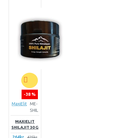
-38 %
MaxiElit
ME-
SHIL
MAXIELIT
SHILAJIT 30 G
264kr
425kr