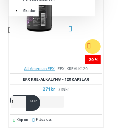
För henne
Skador
Utrustning & Tillbehör
SuperCombat
Tillbehör
Paketerbjudanden
-20 %
All American EFX
EFX_KREALK120
EFX KRE-ALKALYN® - 120 KAPSLAR
271kr
339kr
KÖP
Fråga oss
Köp nu