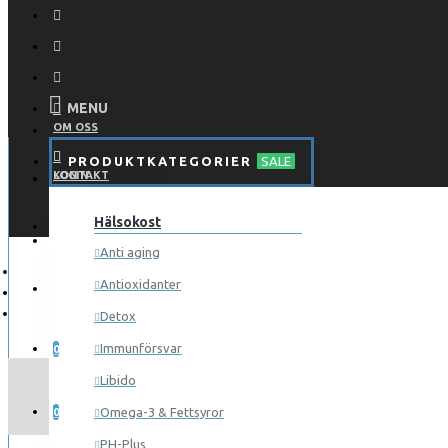
MENU
OM OSS
PRODUKTKATEGORIER
SALE
KONTAKT
LOGIN
Hälsokost
REGISTER
LOGGA IN
Anti aging
Antioxidanter
REGISTRERA
Detox
ÖNSKELISTA
Immunförsvar
0
Libido
JÄMFÖR
Omega-3 & Fettsyror
0
PH-Plus