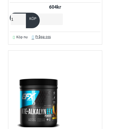
604kr
KÖP
Fråga oss
Köp nu