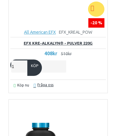
-20 %
All American EFX
EFX_KREAL_POW
EFX KRE-ALKALYN® - PULVER 220G
408kr
510kr
KÖP
Fråga oss
Köp nu