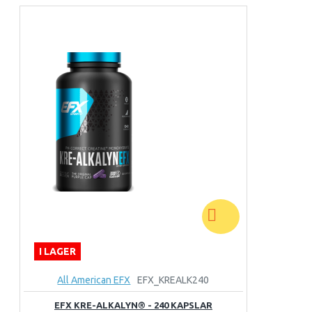
I LAGER
All American EFX
EFX_KREALK240
EFX KRE-ALKALYN® - 240 KAPSLAR