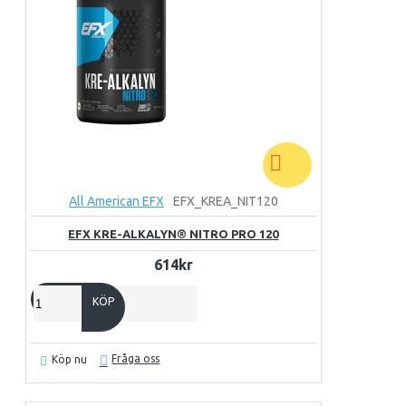
All American EFX
EFX_KREA_NIT120
EFX KRE-ALKALYN® NITRO PRO 120
614kr
KÖP
Fråga oss
Köp nu