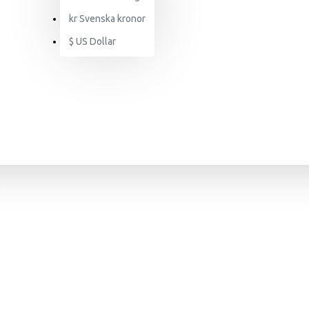
kr
Svenska kronor
$
US Dollar