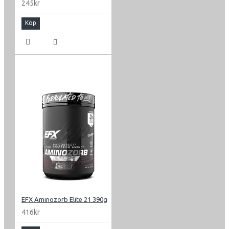
245kr
Köp
EFX Aminozorb Elite 21 390g
416kr