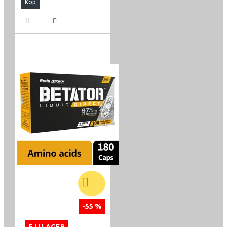
Köp
-55 %