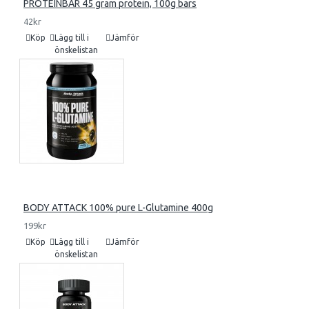
PROTEINBAR 45 gram protein, 100g bars
42kr
Köp
Lägg till i
Jämför
önskelistan
BODY ATTACK 100% pure L-Glutamine 400g
199kr
Köp
Lägg till i
Jämför
önskelistan