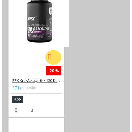
-20 %
EFX Kre-Alkalyn® - 120 Kapslar
271kr
339kr
Köp