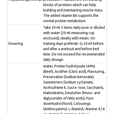
blocks of proteins which can help
building and maintaining muscle mass.
The added vitamin B6 supports the
normal protein metabolism.
Take 20 ml 3 times daily pure or diluted
with water (20 ml measuring cup
enclosed), ideally with meals. On
Dosering
training days preferab- ly 20 ml before
and after a workout and before bed
time. Do not exceed the recommended
daily dosage.
Water, Protein hydrolysate (44%)
(Beef), Acidifier (Citric acid), Flavouring,
Preservative (Sodium benzoate),
Sweeteners (Sodium cyclamate,
Acelsulfame K, Sucra- lose, Saccharin),
Maltodextrin, Emulsifier (Mono- and
diglycerides of fatty acids), Pyro-
doxinhydrochlorid, Colourings
(Anthocyanins). L-Alanin/L-Alanine 4,16