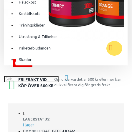
Hälsokost
Din varukorg är tom!
Kosttillskott
Träningskläder
Utrustning & Tillbehör
Paketerbjudanden
Skador
I LAGER
FRI FRAKT VID
Om ordervärdet är 500 kr eller mer kan
du kvalificera dig för gratis frakt.
KÖP ÖVER 500 KR
LAGERSTATUS:
I lager
BAT_BEEF-LIQAM
MODELL: