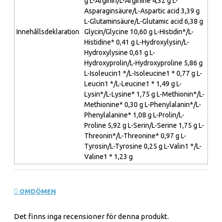
g L-Arginin/L-Arginine 4,32 g L-
Asparaginsäure/L-Aspartic acid 3,39 g
L-Glutaminsäure/L-Glutamic acid 6,38 g
Innehållsdeklaration
Glycin/Glycine 10,60 g L-Histidin*/L-
Histidine* 0,41 g L-Hydroxylysin/L-
Hydroxylysine 0,61 g L-
Hydroxyprolin/L-Hydroxyproline 5,86 g
L-Isoleucin1 */L-Isoleucine1 * 0,77 g L-
Leucin1 */L-Leucine1 * 1,49 g L-
Lysin*/L-Lysine* 1,75 g L-Methionin*/L-
Methionine* 0,30 g L-Phenylalanin*/L-
Phenylalanine* 1,08 g L-Prolin/L-
Proline 5,92 g L-Serin/L-Serine 1,75 g L-
Threonin*/L-Threonine* 0,97 g L-
Tyrosin/L-Tyrosine 0,25 g L-Valin1 */L-
Valine1 * 1,23 g
OMDÖMEN
Det finns inga recensioner för denna produkt.