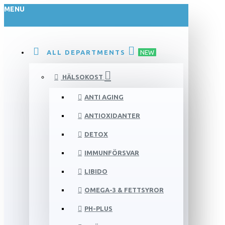
MENU
ALL DEPARTMENTS
NEW
HÄLSOKOST
ANTI AGING
ANTIOXIDANTER
DETOX
IMMUNFÖRSVAR
LIBIDO
OMEGA-3 & FETTSYROR
PH-PLUS