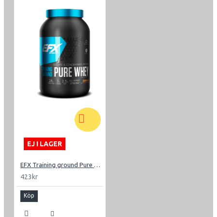
EJ I LAGER
EFX Training ground Pure Whey
423kr
Köp