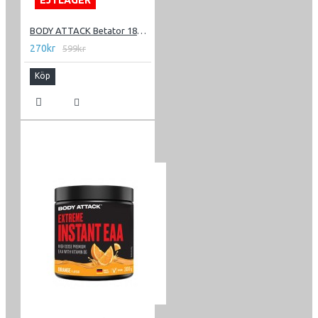
EJ I LAGER
BODY ATTACK Betator 180 kapslar
270kr
599kr
Köp