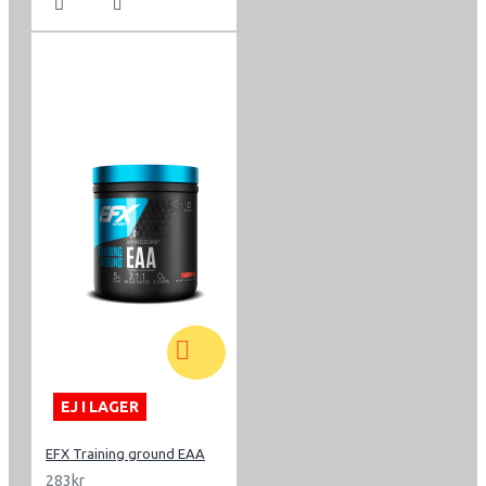
EJ I LAGER
EFX Training ground EAA
283kr