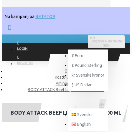
Nu kampanj på
BETATOR
KR
SVENSKA KRONOR
SEK
LOGIN
€
Euro
REGISTER
£
Pound Sterling
kr
Svenska kronor
Kosttillskott
Aminosyror
$
US Dollar
BODY ATTACK Beef Liquid Amino 1000 ml
SVENSKA
BODY ATTACK BEEF LIQUID AMINO 1000 ML
Svenska
English