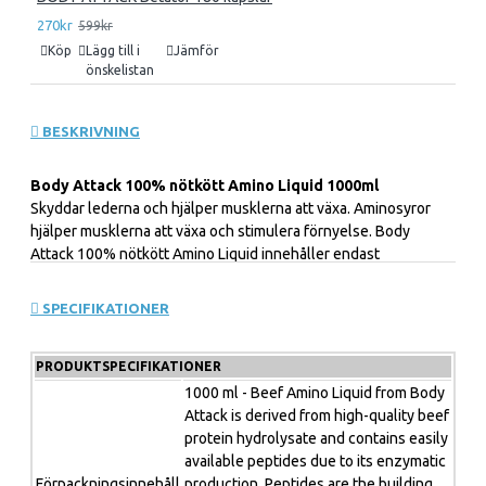
270kr
599kr
Köp
Lägg till i
Jämför
önskelistan
BESKRIVNING
Body Attack 100% nötkött Amino Liquid 1000ml
Skyddar lederna och hjälper musklerna att växa. Aminosyror
hjälper musklerna att växa och stimulera förnyelse. Body
Attack 100% nötkött Amino Liquid innehåller endast
aminosyror från nötkött, som också har en positiv inverkan på
lederna på grund av kollagenprotein.
SPECIFIKATIONER
Detta är ett kosttillskott och kan ej ersätta en varierad
PRODUKTSPECIFIKATIONER
kost. Personer under 18 år skall ej ta kosttillskott, ej
1000 ml - Beef Amino Liquid from Body
heller gravida eller ammande. Förvaras oåtkomligt för
Attack is derived from high-quality beef
barn. Dagsintaget bör ej överskridas.
protein hydrolysate and contains easily
available peptides due to its enzymatic
Förpackningsinnehåll
production. Peptides are the building