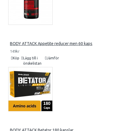
BODY ATTACK Appetite reducer men 60 kaps
149kr
Köp
Lägg till i
Jämför
önskelistan
BODY ATTACK Betator 180 kapslar