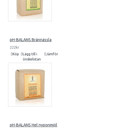
pH-BALANS Brännässla
222kr
Köp
Lägg till i
Jämför
önskelistan
pH-BALANS Hel nyponmjöl