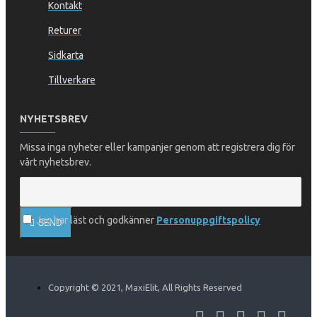
Kontakt
Returer
Sidkarta
Tillverkare
NYHETSBREV
Missa inga nyheter eller kampanjer genom att registrera dig för
vårt nyhetsbrev.
Jag har läst och godkänner
Personuppgiftspolicy
SEND
Copyright © 2021, MaxiElit, All Rights Reserved