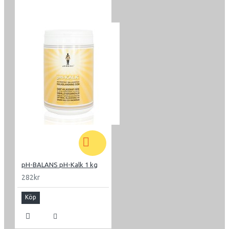
Kuriosa
När du borstar dina tänder bör du samtidigt passa på att
se över hur din tunga ser ut. Den bör vara svagt rosa, och
inte ha någon färgad beläggning i form av bakerier,
svampar etc. Gör till en god vana att borsta även tungan,
så håller du en fräsch hygien i hela munnen. Skulle du
drabbas av blödande tandkött, så rekommenderar vi att
du behandlar detta med 3 %-ig Väteperoxidspray.
pH-BALANS pH-Kalk 1 kg
282kr
Köp