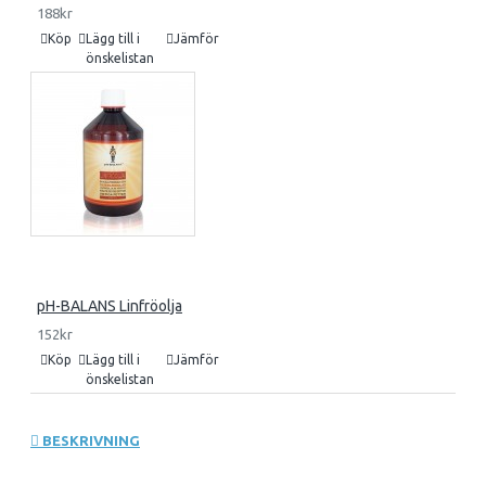
188kr
Köp
Lägg till i
Jämför
önskelistan
pH-BALANS Linfröolja
152kr
Köp
Lägg till i
Jämför
önskelistan
BESKRIVNING