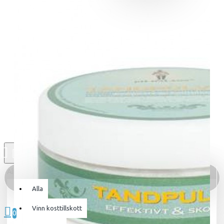
Alla
Alla
0 produkt(er) - 0kr
Vinn kosttillskott
0