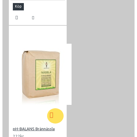
Köp
pH-BALANS Brännässla
222kr