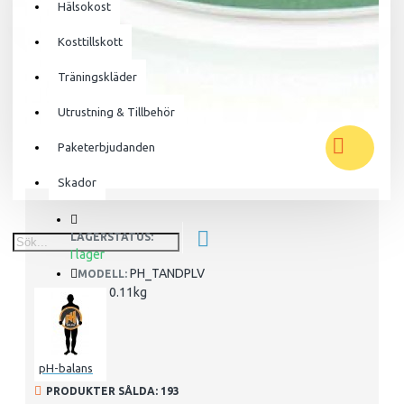
Hälsokost
Din varukorg är tom!
Kosttillskott
Träningskläder
Utrustning & Tillbehör
Paketerbjudanden
Skador
LAGERSTATUS:
I lager
PH_TANDPLV
MODELL:
0.11kg
VIKT:
pH-balans
PRODUKTER SÅLDA: 193