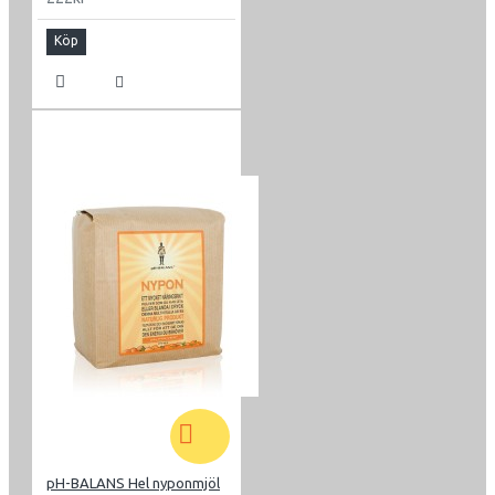
Köp
pH-BALANS Hel nyponmjöl