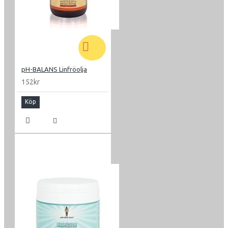
pH-BALANS Linfröolja
152kr
Köp