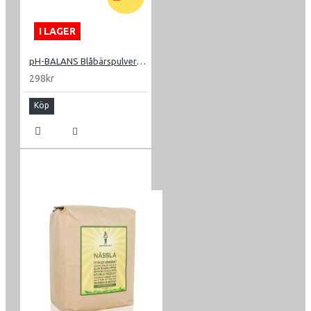
I LAGER
pH-BALANS Blåbärspulver 500g
298kr
Köp