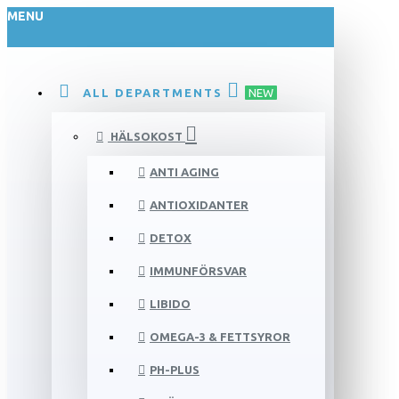
MENU
ALL DEPARTMENTS
NEW
HÄLSOKOST
ANTI AGING
ANTIOXIDANTER
DETOX
IMMUNFÖRSVAR
LIBIDO
OMEGA-3 & FETTSYROR
PH-PLUS