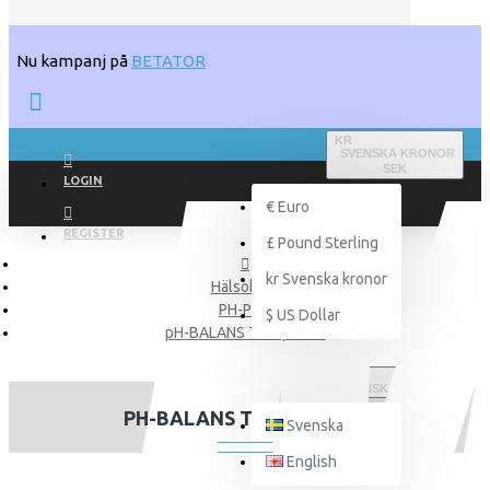
Nu kampanj på
BETATOR
KR
SVENSKA KRONOR
SEK
LOGIN
€
Euro
REGISTER
£
Pound Sterling
kr
Svenska kronor
Hälsokost
PH-Plus
$
US Dollar
pH-BALANS Tandpulver
SVENSKA
PH-BALANS TANDPULVER
Svenska
English