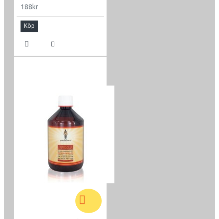
188kr
Köp