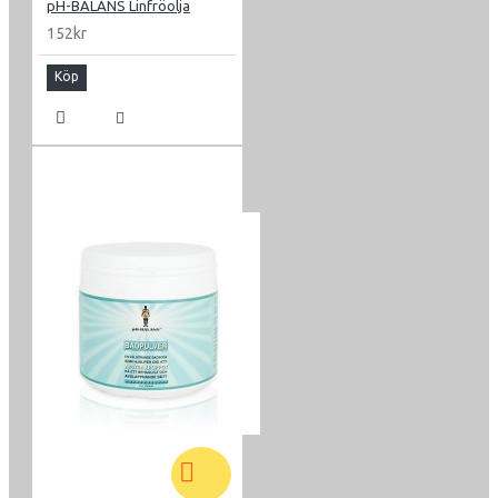
pH-BALANS Linfröolja
152kr
Köp