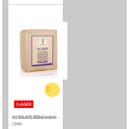
I LAGER
pH-BALANS Blåbärspulver 500g
298kr