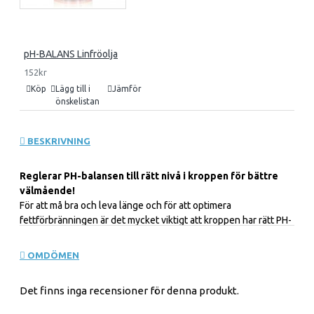
pH-BALANS Linfröolja
152kr
Köp
Lägg till i
Jämför
önskelistan
BESKRIVNING
Reglerar PH-balansen till rätt nivå i kroppen för bättre
välmående!
För att må bra och leva länge och för att optimera
fettförbränningen är det mycket viktigt att kroppen har rätt PH-
balans. Genom intag av PH-kalk kan du reglera PH-balansen till
rätt nivå i kroppen och då frigörs fett mycket lättare och Du blir
OMDÖMEN
även av med värkande och stelgörande syror ur kroppen vilket
leder till att Du förbättrar hälsan och höjer motståndskraften
Det finns inga recensioner för denna produkt.
mot infektioner och förbättrar Din livskvalitét. Vad sker är att
man höjer den basiska nivån och sänker syranivån.