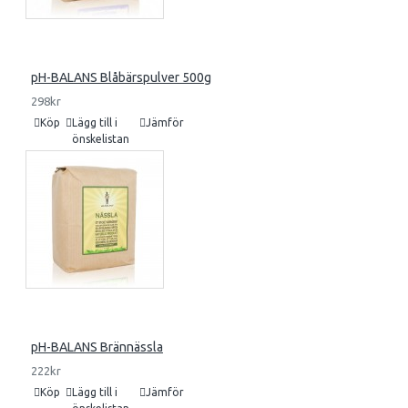
pH-BALANS Blåbärspulver 500g
298kr
Köp
Lägg till i
Jämför
önskelistan
pH-BALANS Brännässla
222kr
Köp
Lägg till i
Jämför