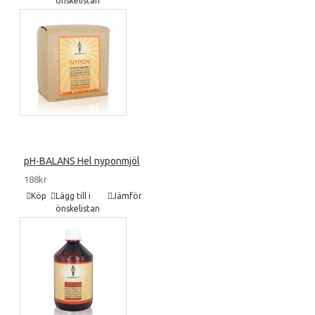
önskelistan
pH-BALANS Hel nyponmjöl
188kr
Köp
Lägg till i
Jämför
önskelistan