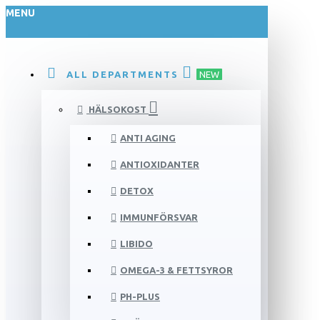
MENU
ALL DEPARTMENTS
NEW
HÄLSOKOST
ANTI AGING
ANTIOXIDANTER
DETOX
IMMUNFÖRSVAR
LIBIDO
OMEGA-3 & FETTSYROR
PH-PLUS