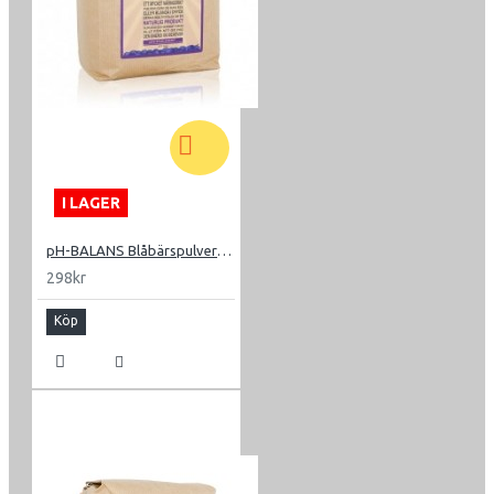
I LAGER
pH-BALANS Blåbärspulver 500g
298kr
Köp