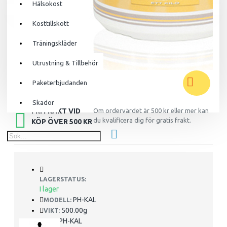
Hälsokost
Din varukorg är tom!
Kosttillskott
Träningskläder
Utrustning & Tillbehör
Paketerbjudanden
Skador
FRI FRAKT VID
Om ordervärdet är 500 kr eller mer kan
du kvalificera dig för gratis frakt.
KÖP ÖVER 500 KR
LAGERSTATUS:
I lager
PH-KAL
MODELL:
500.00g
VIKT:
PH-KAL
SKU: