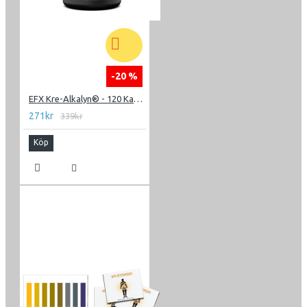
-20 %
EFX Kre-Alkalyn® - 120 Kapslar
271kr
339kr
Köp