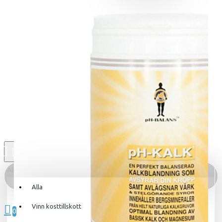
Alla
Alla
0 produkt(er) - 0kr
Vinn kosttillskott
0