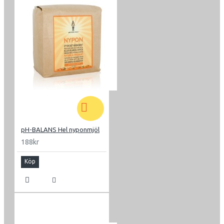
pH-BALANS Hel nyponmjöl
188kr
Köp