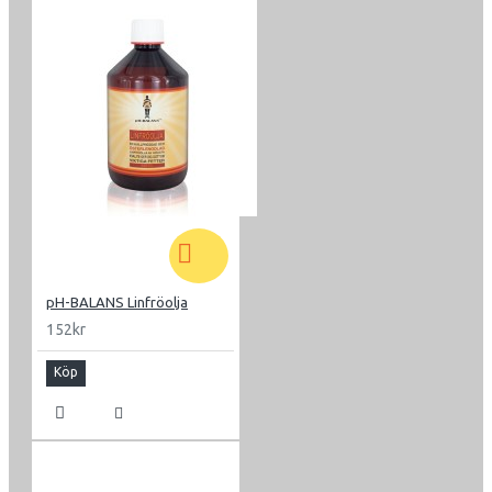
pH-BALANS Linfröolja
152kr
Köp