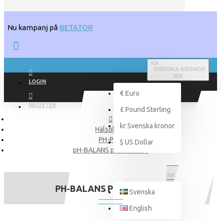
Nu kampanj på
BETATOR
KR
SVENSKA KRONOR
SEK
LOGIN
€
Euro
REGISTER
£
Pound Sterling
kr
Svenska kronor
Hälsokost
PH-Plus
$
US Dollar
pH-BALANS pH-Kalk 1 kg
SVENSKA
PH-BALANS PH-KALK 1 KG
Svenska
English