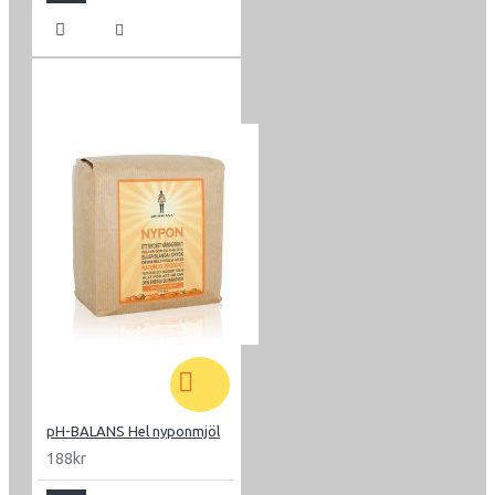
pH-BALANS Hel nyponmjöl
188kr