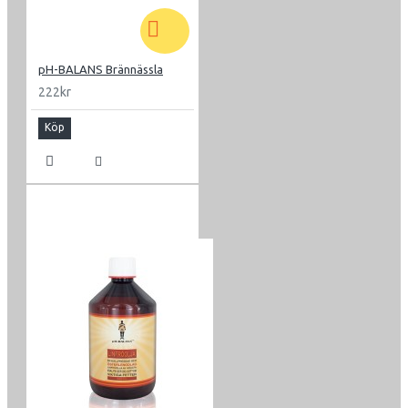
pH-BALANS Brännässla
222kr
Köp