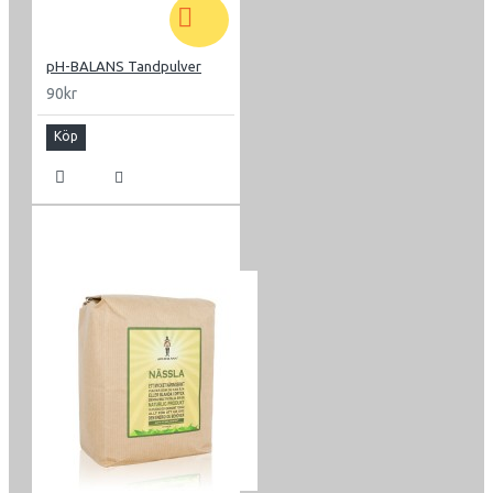
pH-BALANS Tandpulver
90kr
Köp