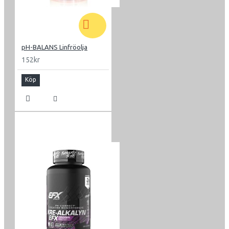
pH-BALANS Linfröolja
152kr
Köp