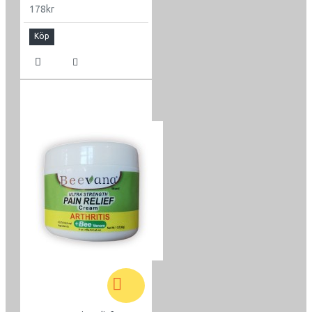
178kr
Köp