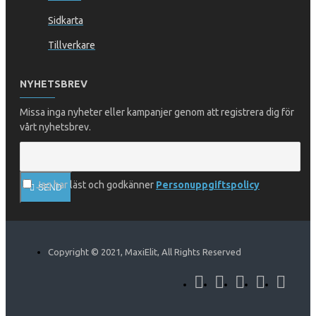
Sidkarta
Tillverkare
NYHETSBREV
Missa inga nyheter eller kampanjer genom att registrera dig för
vårt nyhetsbrev.
Jag har läst och godkänner
Personuppgiftspolicy
SEND
Copyright © 2021, MaxiElit, All Rights Reserved