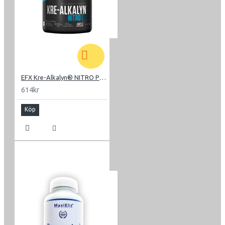
Zeolit gör inandat syre mer tillgängligt, ökar
energiproduktionen och ökar hastigheten för
bortskaffande av mjölksyra. Utbytet som äger rum under
den kemiska processen tillåter också att eliminera
ammonium, den verkliga boven i utmattningskriser och
tillståndet av berusning av det centrala nervsystemet.
EFX Kre-Alkalyn® NITRO Pro 120
Zeoliten, som underlättar elimineringen av
614kr
ammoniumjoner, gör att du kan öka idrottarens klarhet
och förbättra utbytet, faktorer som leder till en
Köp
signifikant minskad återhämtningstid för idrottare.
Höga
nivåer av
ammoniumjon
(hyperammonemi) är toxiska
för kroppen, framför allt hjärnan då
ammoniumjon
passerar hjärn-blod-barriären genom passiv diffusion
.
Användningen av aktiverad zeolit före och efter
träningspasset eller tävlingen möjliggör därför en bättre
uthållighet, en minskning av återhämtningstiderna, en
ökning av fysisk och mental prestation. Dessutom tar
zeoliten bort tungmetaller från kroppen genom
urinutsöndring utan att ta bort elektrolyter.