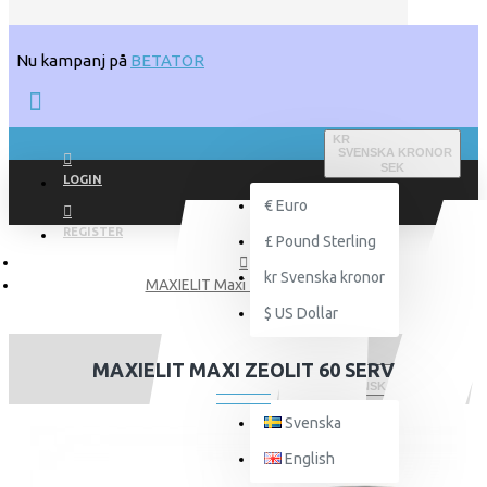
Nu kampanj på
BETATOR
KR
SVENSKA KRONOR
SEK
LOGIN
€
Euro
REGISTER
£
Pound Sterling
kr
Svenska kronor
MAXIELIT Maxi Zeolit 60 serv
$
US Dollar
MAXIELIT MAXI ZEOLIT 60 SERV
SVENSKA
Svenska
English