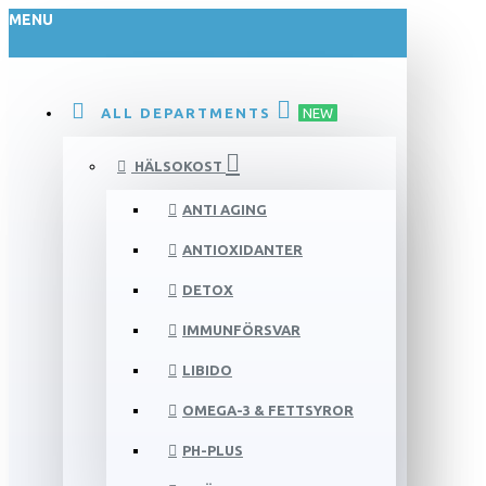
MENU
ALL DEPARTMENTS
NEW
HÄLSOKOST
ANTI AGING
ANTIOXIDANTER
DETOX
IMMUNFÖRSVAR
LIBIDO
OMEGA-3 & FETTSYROR
PH-PLUS