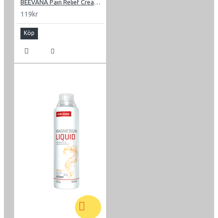
BEEVANA Pain Relief Cream 30g
119kr
Köp