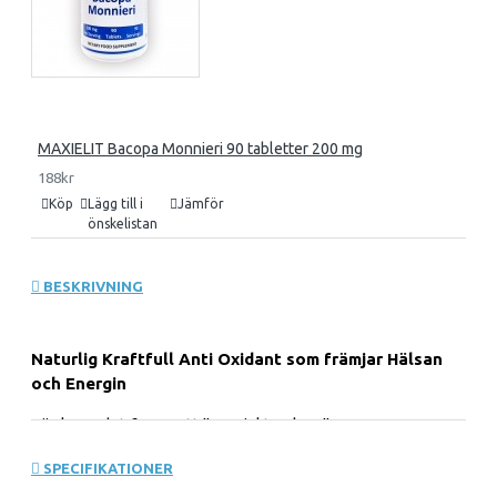
MAXIELIT Bacopa Monnieri 90 tabletter 200 mg
188kr
Köp
Lägg till i
Jämför
önskelistan
BESKRIVNING
Naturlig Kraftfull Anti Oxidant som främjar Hälsan
och Energin
Tänk om det fanns ett "magiskt pulver" som renar
vattnet, berikar jorden och tar bort kärnavfall? Tänk om
SPECIFIKATIONER
samma pulver kunde avgifta din kropp, öka din