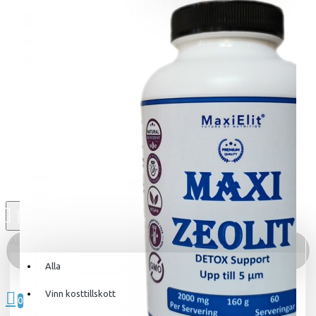
Alla
Alla
0 produkt(er) - 0kr
Vinn kosttillskott
0