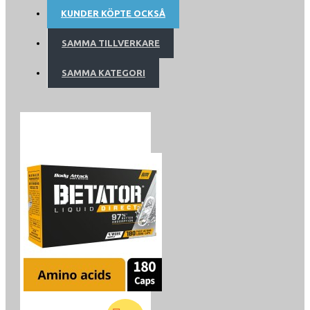
Balanserad energi
KUNDER KÖPTE OCKSÅ
SAMMA TILLVERKARE
Vi har vetat sedan urminnes tider att en hälsosam livsstil
bygger på rätt kost och träning. Faktum är att sport som
SAMMA KATEGORI
utövas konstant påverkar ett brett spektrum av
fysiologiska parametrar positivt och är en verklig form
av förebyggande av många patologer. Vi får dock inte
bortse från att idrottsaktivitet, särskilt tävlingsaktivitet,
inte är utan biverkningar, som måste övervakas och, när
det är möjligt, förhindras. Detta beror på att den
aerobiska ämnesomsättningen ökar under träning, vilket
ökar produktionen av fria radikaler.
Vad är fria radikaler?
Det mesta av det syre som finns i vår kropp binder till
väte och bildar vattenmolekyler (H 2 O). Men vissa
syreatomer, under de olika stadierna av deras transport,
förlorar elektroner, av denna anledning blir de instabila