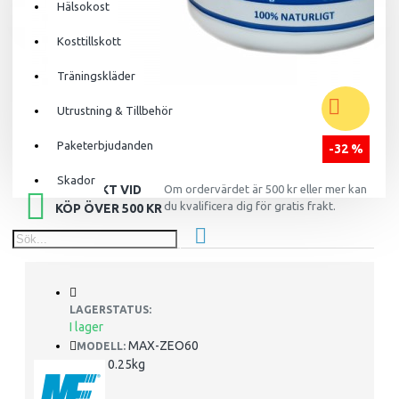
Hälsokost
Din varukorg är tom!
Kosttillskott
Träningskläder
Utrustning & Tillbehör
Paketerbjudanden
-32 %
Skador
FRI FRAKT VID
Om ordervärdet är 500 kr eller mer kan
du kvalificera dig för gratis frakt.
KÖP ÖVER 500 KR
LAGERSTATUS:
I lager
MAX-ZEO60
MODELL:
0.25kg
VIKT: