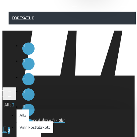
FORTSÄTT
Alla
Alla
0 produkt(er) - 0kr
Vinn kosttillskott
0