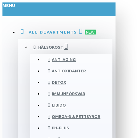
MENU
ALL DEPARTMENTS
NEW
HÄLSOKOST
ANTI AGING
ANTIOXIDANTER
DETOX
IMMUNFÖRSVAR
LIBIDO
OMEGA-3 & FETTSYROR
PH-PLUS