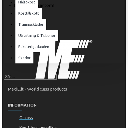
Hälsokost
Din varukorg är tom!
Kosttillskott
Träningskläder
Utrustning & Tillbehör
Paketerbjudanden
Skador
MaxiElit - World class products
INFORMATION
Om oss
Köp & leveransvillkor