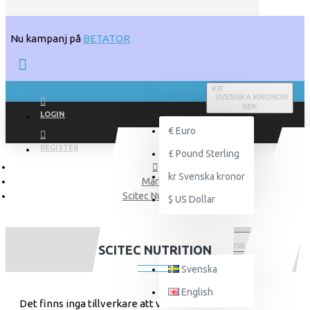
Nu kampanj på
BETATOR
KR
SVENSKA KRONOR
SEK
LOGIN
€
Euro
REGISTER
£
Pound Sterling
kr
Svenska kronor
Märke
Scitec Nutrition
$
US Dollar
SVENSKA
SCITEC NUTRITION
Svenska
English
Det finns inga tillverkare att visa.