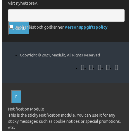
vårt nyhetsbrev.
Jag har läst och godkänner
Personuppgiftspolicy
SEND
Copyright © 2021, MaxiElit, All Rights Reserved
Notification Module
This is the sticky Notification module. You can use it for any
sticky messages such as cookie notices or special promotions,
etc.