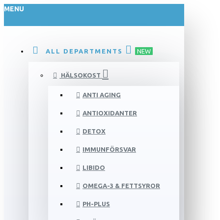
MENU
ALL DEPARTMENTS
NEW
HÄLSOKOST
ANTI AGING
ANTIOXIDANTER
DETOX
IMMUNFÖRSVAR
LIBIDO
OMEGA-3 & FETTSYROR
PH-PLUS