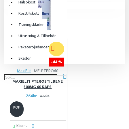
Hälsokost
Din varukorg är tom!
Kosttillskott
Träningskläder
Utrustning & Tillbehör
Paketerbjudanden
Skador
-44 %
MaxiElit
ME-PTERO60
MAXIELIT PTEROSTILBENE
500MG 60 KAPS
264kr
472kr
KÖP
Köp nu