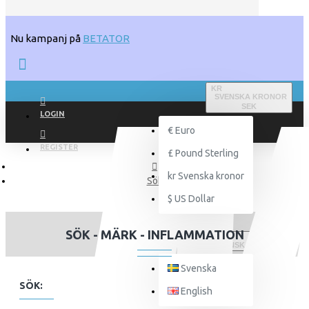
Nu kampanj på
BETATOR
KR
SVENSKA KRONOR
SEK
LOGIN
€
Euro
REGISTER
£
Pound Sterling
kr
Svenska kronor
Sök
$
US Dollar
SÖK - MÄRK - INFLAMMATION
SVENSKA
Svenska
SÖK:
English