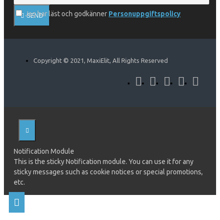
Jag har läst och godkänner
Personuppgiftspolicy
SEND
Copyright © 2021, MaxiElit, All Rights Reserved
Notification Module
This is the sticky Notification module. You can use it for any
sticky messages such as cookie notices or special promotions,
etc.