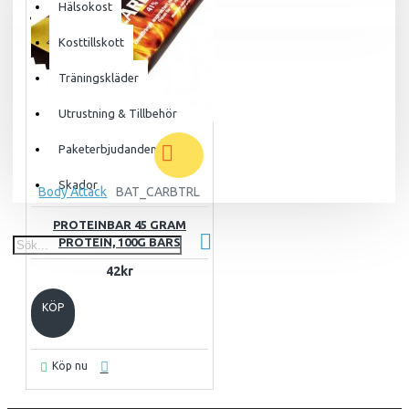
Hälsokost
Din varukorg är tom!
Kosttillskott
Träningskläder
Utrustning & Tillbehör
Paketerbjudanden
Skador
Body Attack
BAT_CARBTRL
PROTEINBAR 45 GRAM
PROTEIN, 100G BARS
42kr
KÖP
Köp nu