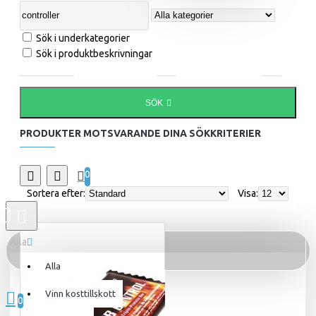
Sök i underkategorier
Sök i produktbeskrivningar
SÖK
PRODUKTER MOTSVARANDE DINA SÖKKRITERIER
0
Sortera efter:
Visa:
Alla
Alla
0 produkt(er) - 0kr
Vinn kosttillskott
0