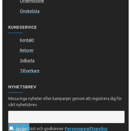
Orderhistorik
Önskelista
KUNDSERVICE
Kontakt
Returer
Sidkarta
Tillverkare
NYHETSBREV
Missa inga nyheter eller kampanjer genom att registrera dig för
vårt nyhetsbrev.
Jag har läst och godkänner
Personuppgiftspolicy
SEND