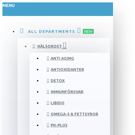
MENU
ALL DEPARTMENTS
NEW
HÄLSOKOST
ANTI AGING
ANTIOXIDANTER
DETOX
IMMUNFÖRSVAR
LIBIDO
OMEGA-3 & FETTSYROR
PH-PLUS