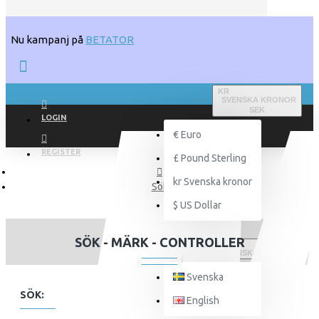
Nu kampanj på
BETATOR
KR
SVENSKA KRONOR
SEK
LOGIN
€
Euro
REGISTER
£
Pound Sterling
kr
Svenska kronor
Sök
$
US Dollar
SÖK - MÄRK - CONTROLLER
SVENSKA
Svenska
SÖK:
English