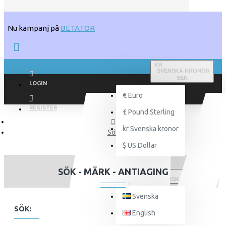
Nu kampanj på
BETATOR
KR
SVENSKA KRONOR
SEK
LOGIN
€
Euro
REGISTER
£
Pound Sterling
kr
Svenska kronor
Sök
$
US Dollar
SÖK - MÄRK - ANTIAGING
SVENSKA
Svenska
SÖK:
English