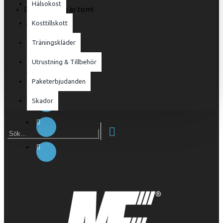
Hälsokost
Din varukorg är tom!
Kosttillskott
Träningskläder
Utrustning & Tillbehör
Paketerbjudanden
Skador