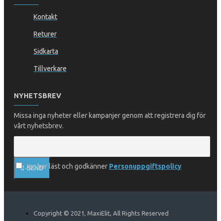
Kontakt
Returer
Sidkarta
Tillverkare
NYHETSBREV
Missa inga nyheter eller kampanjer genom att registrera dig för
vårt nyhetsbrev.
Jag har läst och godkänner
Personuppgiftspolicy
SEND
Copyright © 2021, MaxiElit, All Rights Reserved