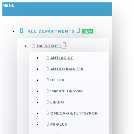
MENU
ALL DEPARTMENTS
NEW
HÄLSOKOST
ANTI AGING
ANTIOXIDANTER
DETOX
IMMUNFÖRSVAR
LIBIDO
OMEGA-3 & FETTSYROR
PH-PLUS