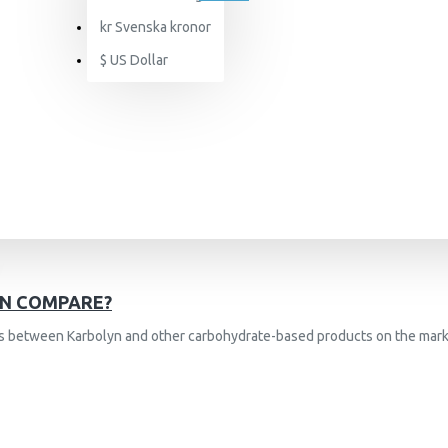
kr
Svenska kronor
$
US Dollar
YN COMPARE?
nces between Karbolyn and other carbohydrate-based products on the mark