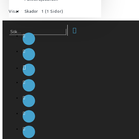
För henne
Visar 1 till 1 av 1 (1 Sidor)
Skador
Utrustning & Tillbehör
SuperCombat
Tillbehör
Paketerbjudanden