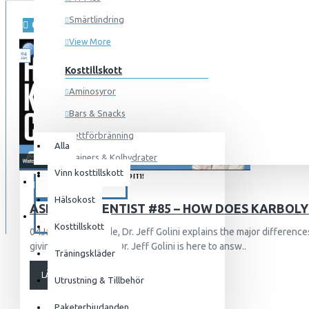
Smärtlindring
04
jan.
View More
Kosttillskott
Aminosyror
Bars & Snacks
Alla
0 produkt(er) - 0kr
Fettförbränning
Alla
Gainers & Kolhydrater
Vinn kosttillskott
Din varukorg är tom!
Muskelökning
KAMPANJER
57
18707
Hälsokost
Pre Workout
ASK THE SCIENTIST #85 – HOW DOES KARBOL
BLOG
Protein
Kosttillskott
04JanIn this episode, Dr. Jeff Golini explains the major differe
giving you the truth. Dr. Jeff Golini is here to answ..
Återhämtning
Träningskläder
Träningskläder
LÄS MER
Utrustning & Tillbehör
För honom
Paketerbjudanden