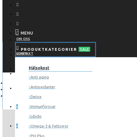
MENU
OM OSS
PRODUKTKATEGORIER
SALE
KONTAKT
LOGIN
Hälsokost
REGISTER
LOGGA IN
Anti aging
Antioxidanter
REGISTRERA
Detox
ÖNSKELISTA
Immunförsvar
0
Libido
MA
JÄMFÖR
Omega-3 & Fettsyror
0
PH-Plus