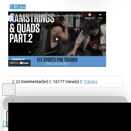
31
jan.
22 Kommentar(er)
16177 View(s)
Träning
Alla
Alla
0 produkt(er) - 0kr
31
Jan
Vinn kosttillskott
0