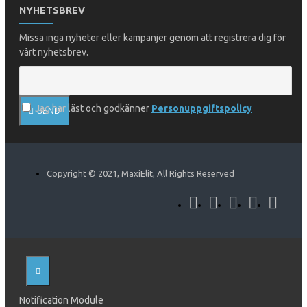
NYHETSBREV
Missa inga nyheter eller kampanjer genom att registrera dig för
vårt nyhetsbrev.
Jag har läst och godkänner
Personuppgiftspolicy
SEND
Copyright © 2021, MaxiElit, All Rights Reserved
Notification Module