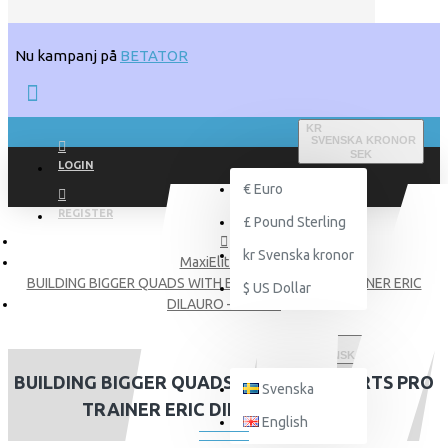
Nu kampanj på
BETATOR
KR
SVENSKA KRONOR
SEK
LOGIN
€
Euro
REGISTER
£
Pound Sterling
kr
Svenska kronor
MaxiElit Blogg
BUILDING BIGGER QUADS WITH EFX SPORTS PRO TRAINER ERIC
$
US Dollar
DILAURO – PART 2
SVENSKA
BUILDING BIGGER QUADS WITH EFX SPORTS PRO
Svenska
TRAINER ERIC DILAURO – PART 2
English