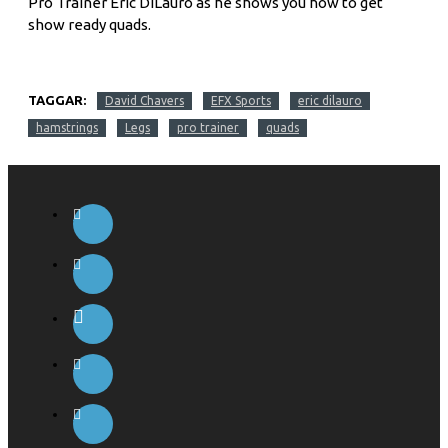
Pro Trainer Eric DiLauro as he shows you how to get
show ready quads.
TAGGAR:
David Chavers
EFX Sports
eric dilauro
hamstrings
Legs
pro trainer
quads