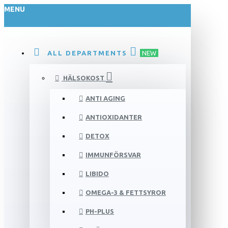
MENU
ALL DEPARTMENTS
NEW
HÄLSOKOST
ANTI AGING
ANTIOXIDANTER
DETOX
IMMUNFÖRSVAR
LIBIDO
OMEGA-3 & FETTSYROR
PH-PLUS