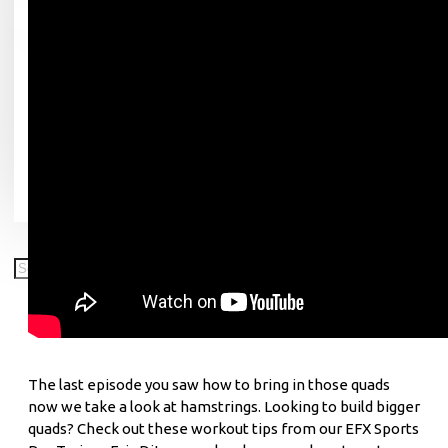
Hälsokost
Din varukorg är tom!
Kosttillskott
Träningskläder
Utrustning & Tillbehör
Paketerbjudanden
Skador
The last episode you saw how to bring in those quads
now we take a look at hamstrings. Looking to build bigger
quads? Check out these workout tips from our EFX Sports