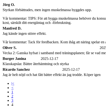
Jörg O.
Styrkan förbättrades, men ingen muskelmassa byggdes upp.
Vår kommentar: TIPS: För att bygga muskelmassa behöver du konsumera 
kost, särskilt ditt energiintag och -förbrukning.
Manfred D.
Jag kände ingen större effekt.
Vår kommentar: Tack för feedbacken. Kom ihåg att näring spelar en a
Oliver S.
202
Vecka 2: Ganska hyfsat i samband med träningsplanen; får se vad m
Burger Janina
2025-12-17
Klasskapslar. Bättre återhämtning och styrka
Ricardo Sanchez
2025-12-17
Jag är helt nöjd och hat fått bättre effekt än jag trodde. Köper igen
|<
<
1
2
3
4