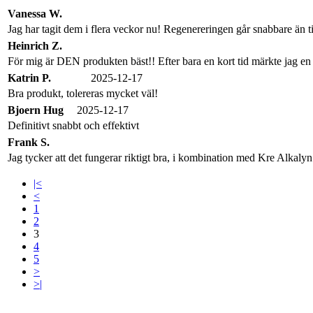
Vanessa W.
Jag har tagit dem i flera veckor nu! Regenereringen går snabbare än t
Heinrich Z.
För mig är DEN produkten bäst!! Efter bara en kort tid märkte jag en
Katrin P.
2025-12-17
Bra produkt, tolereras mycket väl!
Bjoern Hug
2025-12-17
Definitivt snabbt och effektivt
Frank S.
Jag tycker att det fungerar riktigt bra, i kombination med Kre Alkaly
|<
<
1
2
3
4
5
>
>|